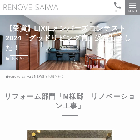
TEL
MENU
【受賞】LIXILメンバーズコンテスト
2024「グッドリビング賞」受賞しまし
た！
お知らせ
renove-saiwa
NEWS
お知らせ
リフォーム部門「M様邸 リノベーショ
ン工事」