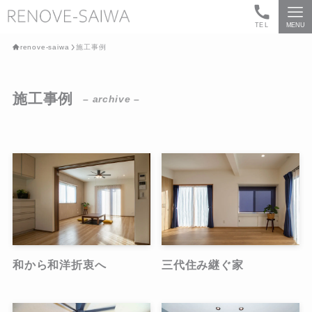
TEL
MENU
renove-saiwa
施工事例
施工事例
– archive –
和から和洋折衷へ
三代住み継ぐ家